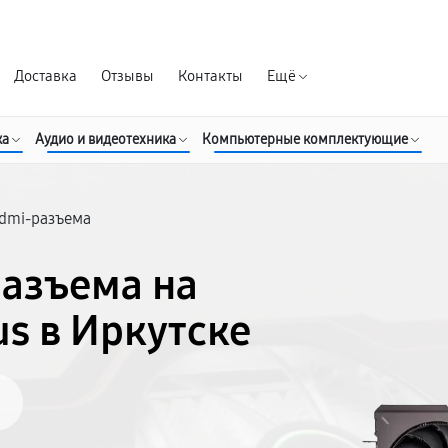
Гарантия д
Доставка
Отзывы
Контакты
Ещё
ка
Аудио и видеотехника
Компьютерные комплектующие
dmi-разъема
азъема на
s в Иркутске