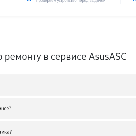
Проверяем устройство перед выдачей
о ремонту в сервисе AsusASC
анее?
тика?