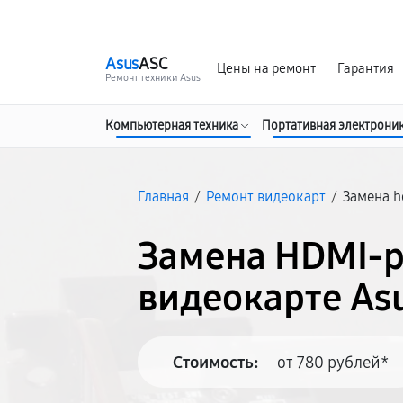
г. Иркутск
Ежедневно, с 10:00 до 20:00
Asus
ASC
Цены на ремонт
Гарантия
Ремонт техники Asus
Компьютерная техника
Портативная электрони
Главная
/
Ремонт видеокарт
/
Замена h
Замена HDMI-р
видеокарте Asu
Стоимость:
от 780 рублей*