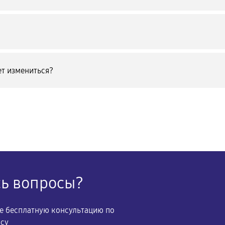
т измениться?
сь вопросы?
те бесплатную консультацию по
осу