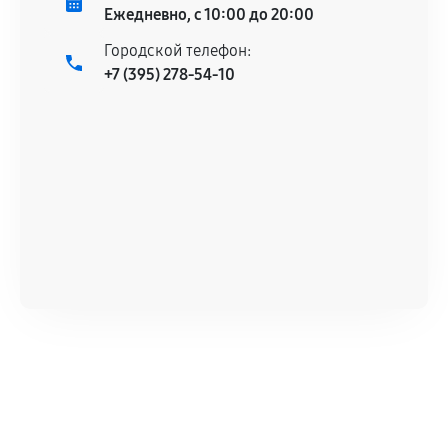
техническим характеристикам.
Ежедневно, с 10:00 до 20:00
Городской телефон:
+7 (395) 278-54-10
Документы для подтверждения
гарантии
Гарантийный талон.
Акт выполненных работ с датой, перечнем
услуг и сроком гарантии.
Документы на установленные комплектующие
и кассовый чек.
Расширенная гарантия
В некоторых случаях возможно оформление
расширенной гарантии. Стоимость, сроки и
условия продления согласовываются отдельно и