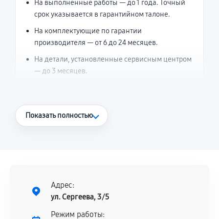
На выполненные работы — до 1 года. Точный
срок указывается в гарантийном талоне.
На комплектующие по гарантии
производителя — от 6 до 24 месяцев.
На детали, установленные сервисным центром
— до 3 месяцев.
Что считается гарантийным случаем
Показать полностью
Повторное возникновение неисправности,
напрямую связанной с выполненным
ремонтом.
Поломка установленной детали при
нормальной эксплуатации в течение
Адрес:
гарантийного срока.
ул. Сергеева, 3/5
Несоответствие комплектующей заявленным
Режим работы: