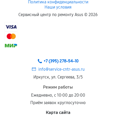
Политика конфиденциальности
Наши условия
Если комплектующие куплены
Сервисный центр по ремонту Asus ©
2026
самостоятельно
Гарантия на выполненные работы может
сохраняться полностью или частично, если
соблюдены следующие условия:
Предоставленные детали подходят по
техническим параметрам и не имеют внешних
+7 (395) 278-54-10
дефектов.
info@service-cntr-asus.ru
Установка была выполнена нашим сервисным
Иркутск, ул. Сергеева, 3/5
центром.
При этом гарантия на сами комплектующие
Режим работы
остается на стороне производителя или
Ежедневно, с 10:00 до 20:00
продавца. За качество сторонних деталей
Приём заявок круглосуточно
сервисный центр ответственности не несет.
Карта сайта