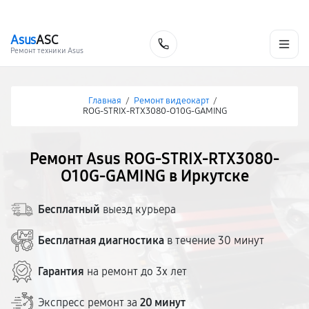
г. Иркутск
Ежедневно, с 10:00 до 20:00
+7 (395) 278-54-10
Asus
ASC
Заказать
Ремонт техники Asus
Главная
/
Ремонт видеокарт
/
ROG-STRIX-RTX3080-O10G-GAMING
Ремонт Asus ROG-STRIX-RTX3080-
O10G-GAMING в Иркутске
Бесплатный
выезд курьера
Бесплатная диагностика
в течение 30 минут
Гарантия
на ремонт до 3х лет
Экспресс ремонт за
20 минут