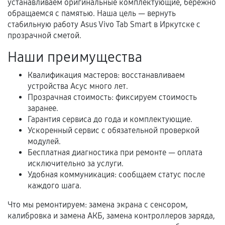
устанавливаем оригинальные комплектующие, бережно
обращаемся с памятью. Наша цель — вернуть
Гарантийный талон.
стабильную работу Asus Vivo Tab Smart в Иркутске с
прозрачной сметой.
Акт выполненных работ с датой, перечнем
услуг и сроком гарантии.
Наши преимущества
Документы на установленные комплектующие
Квалификация мастеров: восстанавливаем
и кассовый чек.
устройства Асус много лет.
Прозрачная стоимость: фиксируем стоимость
заранее.
Расширенная гарантия
Гарантия сервиса до года и комплектующие.
Ускоренный сервис с обязательной проверкой
В некоторых случаях возможно оформление
модулей.
расширенной гарантии. Стоимость, сроки и
Бесплатная диагностика при ремонте — оплата
исключительно за услуги.
условия продления согласовываются отдельно и
Удобная коммуникация: сообщаем статус после
фиксируются в документах.
каждого шага.
Что мы ремонтируем: замена экрана с сенсором,
калибровка и замена АКБ, замена контроллеров заряда,
Когда гарантия не действует