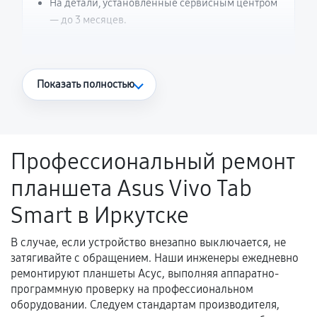
На детали, установленные сервисным центром
— до 3 месяцев.
Что считается гарантийным случаем
Показать полностью
Повторное возникновение неисправности,
напрямую связанной с выполненным
ремонтом.
Профессиональный ремонт
Поломка установленной детали при
планшета Asus Vivo Tab
нормальной эксплуатации в течение
гарантийного срока.
Smart в Иркутске
Несоответствие комплектующей заявленным
техническим характеристикам.
В случае, если устройство внезапно выключается, не
затягивайте с обращением. Наши инженеры ежедневно
ремонтируют планшеты Асус, выполняя аппаратно-
программную проверку на профессиональном
Документы для подтверждения
оборудовании. Следуем стандартам производителя,
гарантии