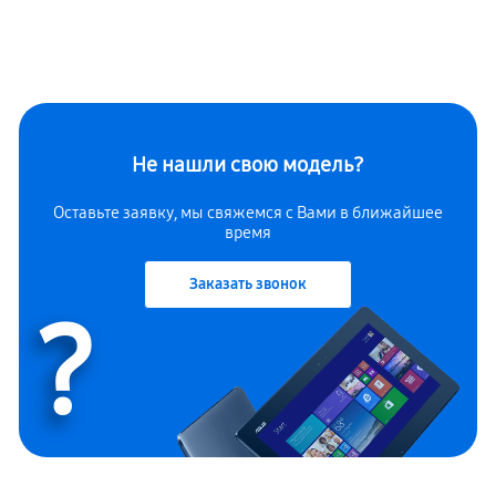
Не нашли свою модель?
Оставьте заявку, мы свяжемся с Вами в ближайшее
время
Заказать звонок
?