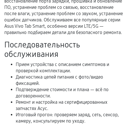
восстановление порта зарядки, прошивка и обновление
ПО, устранение проблем со связью, восстановление
Нарушение правил эксплуатации,
после влаги, устранение проблем со звуком, устранение
механические повреждения, попадание влаги,
ошибок датчиков. Обслуживаем все популярные серии
перегрев, коррозия.
Asus Vivo Tab Smart, особенно версии LTE/5G —
Самостоятельный ремонт или вмешательство
правильно подбираем детали для безопасного ремонта.
третьих лиц.
Последовательность
Естественный износ деталей, если иное не
обслуживания
предусмотрено отдельно.
Обращение после окончания гарантийного
Прием устройства с описанием симптомов и
проверкой комплектации.
срока.
Диагностика цепей питания с фото/видео
Программные сбои, если это не указано в
фиксацией.
отдельных условиях.
Подтверждение стоимости и плана — всё по
договоренности.
Ремонт и настройка на сертифицированных
запчастях Асус.
Если комплектующие куплены
Итоговый прогон: проверяем заряд, сеть, сенсор,
самостоятельно
камеру, консультируем по уходу.