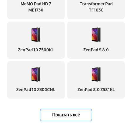
MeMO Pad HD 7
Transformer Pad
ME173X
TF103C
ZenPad 10 Z500KL
ZenPad S 8.0
ZenPad 10 Z300CNL
ZenPad 8.0 Z581KL
Показать всё