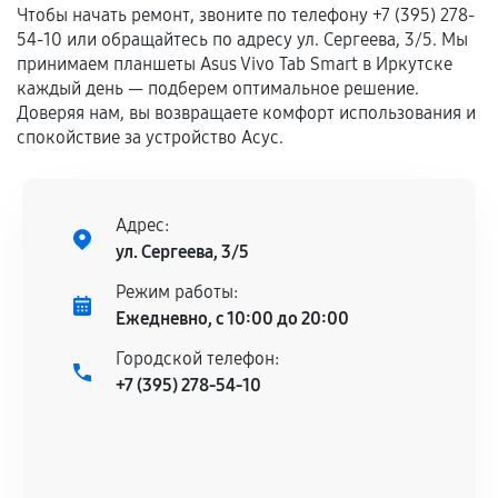
Гарантия на выполненные работы может
Чтобы начать ремонт, звоните по телефону +7 (395) 278-
сохраняться полностью или частично, если
54-10 или обращайтесь по адресу ул. Сергеева, 3/5. Мы
соблюдены следующие условия:
принимаем планшеты Asus Vivo Tab Smart в Иркутске
каждый день — подберем оптимальное решение.
Предоставленные детали подходят по
Доверяя нам, вы возвращаете комфорт использования и
техническим параметрам и не имеют внешних
спокойствие за устройство Асус.
дефектов.
Установка была выполнена нашим сервисным
центром.
Адрес:
При этом гарантия на сами комплектующие
ул. Сергеева, 3/5
остается на стороне производителя или
продавца. За качество сторонних деталей
Режим работы:
сервисный центр ответственности не несет.
Ежедневно, с 10:00 до 20:00
Городской телефон:
+7 (395) 278-54-10