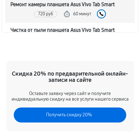
Ремонт камеры планшета Asus Vivo Tab Smart
720 руб
60 минут
Чистка от пыли планшета Asus Vivo Tab Smart
1080 руб
60 минут
Замена стекла планшета Asus Vivo Tab Smart
1320 руб
60 минут
Скидка 20% по предварительной онлайн-
записи на сайте
Замена динамика планшета Asus Vivo Tab Smart
600 руб
60 минут
Оставьте заявку через сайт и получите
индивидуальную скидку на все услуги нашего сервиса
Замена задней крышки
Получить скидку 20%
960 руб
60 минут
Замена дисплея (экрана)