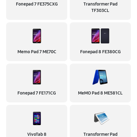
Fonepad 7 FE375CXG
Transformer Pad
TF303CL
Memo Pad 7 ME70C
Fonepad 8 FE380CG
Fonepad 7 FE171CG
MeMO Pad 8 ME581CL
VivoTab 8
Transformer Pad