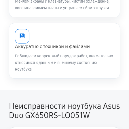
Меняем экраны и клавиатуры, чистим охлаждение,
восстанавливаем платы и устраняем сбои загрузки
Установка драйверов ноутбука Asus Duo GX650RS-
LO051W
870 руб
30 минут
💾
Замена вебкамеры ноутбука Asus Duo GX650RS-
Аккуратно с техникой и файлами
LO051W
Соблюдаем корректный порядок работ, внимательно
1510 руб
80 минут
относимся к данным и внешнему состоянию
ноутбука
Ремонт петель крышки
1190 руб
50 минут
Настройка Wi-Fi ноутбука Asus Duo GX650RS-
LO051W
Неисправности ноутбука Asus
1240 руб
60 минут
Duo GX650RS-LO051W
Замена шим-контроллера