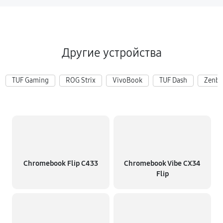
Другие устройства
TUF Gaming
ROG Strix
VivoBook
TUF Dash
Zenb
Chromebook Flip C433
Chromebook Vibe CX34
Flip