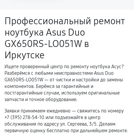
напрямую связанной с выполненным
ремонтом.
Профессиональный ремонт
Поломка установленной детали при
ноутбука Asus Duo
нормальной эксплуатации в течение
гарантийного срока.
GX650RS-LO051W в
Несоответствие комплектующей заявленным
Иркутске
техническим характеристикам.
Ищете проверенный центр по ремонту ноутбука Асус?
Разберёмся с любыми неисправностями Asus Duo
Документы для подтверждения
GX650RS-LO051W — от чистки и настройки до замены
гарантии
компонентов. Берёмся за гарантийные и
постгарантийные случаи, используем оригинальные
Гарантийный талон.
запчасти и точное оборудование.
Акт выполненных работ с датой, перечнем
Заявки принимаем ежедневно — свяжитесь по номеру
услуг и сроком гарантии.
+7 (395) 278-54-10 или подъезжайте в центр
обслуживания по адресу ул. Сергеева, 3/5. Делаем
Документы на установленные комплектующие
первичную оценку бесплатно при дальнейшем ремонте.
и кассовый чек.