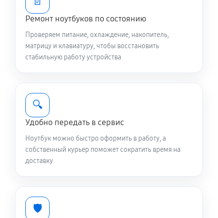
📄
LO051W
Ремонт ноутбуков по состоянию
1920 руб
60 минут
Проверяем питание, охлаждение, накопитель,
Чистка от пыли ноутбука Asus Duo GX650RS-
матрицу и клавиатуру, чтобы восстановить
LO051W
стабильную работу устройства
1190 руб
90 минут
Настройка ОС ноутбука Asus Duo GX650RS-LO051W
🔍
1310 руб
60 минут
Удобно передать в сервис
Ремонт подсветки ноутбука Asus Duo GX650RS-
Ноутбук можно быстро оформить в работу, а
LO051W
собственный курьер поможет сократить время на
доставку
1440 руб
70 минут
Настройка BIOS ноутбука Asus Duo GX650RS-
LO051W
🛡️
1120 руб
60 минут