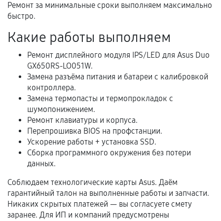
Ремонт за минимальные сроки выполняем максимально
быстро.
Какие работы выполняем
Расширенная гарантия
Ремонт дисплейного модуля IPS/LED для Asus Duo
В некоторых случаях возможно оформление
GX650RS-LO051W.
расширенной гарантии. Стоимость, сроки и
Замена разъёма питания и батареи с калибровкой
условия продления согласовываются отдельно и
контроллера.
фиксируются в документах.
Замена термопасты и термопрокладок с
шумопонижением.
Ремонт клавиатуры и корпуса.
Перепрошивка BIOS на профстанции.
Когда гарантия не действует
Ускорение работы + установка SSD.
Сборка программного окружения без потери
Нарушение правил эксплуатации,
данных.
механические повреждения, попадание влаги,
перегрев, коррозия.
Соблюдаем технологические карты Asus. Даём
гарантийный талон на выполненные работы и запчасти.
Самостоятельный ремонт или вмешательство
Никаких скрытых платежей — вы согласуете смету
третьих лиц.
заранее. Для ИП и компаний предусмотрены