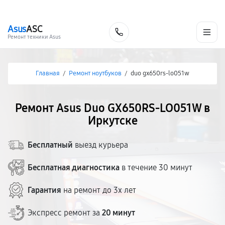
г. Иркутск
Ежедневно, с 10:00 до 20:00
+7 (395) 278-54-10
Asus
ASC
Заказать
Ремонт техники Asus
Главная
/
Ремонт ноутбуков
/
duo gx650rs-lo051w
Ремонт Asus Duo GX650RS-LO051W в
Иркутске
Бесплатный
выезд курьера
Бесплатная диагностика
в течение 30 минут
Гарантия
на ремонт до 3х лет
Экспресс ремонт за
20 минут