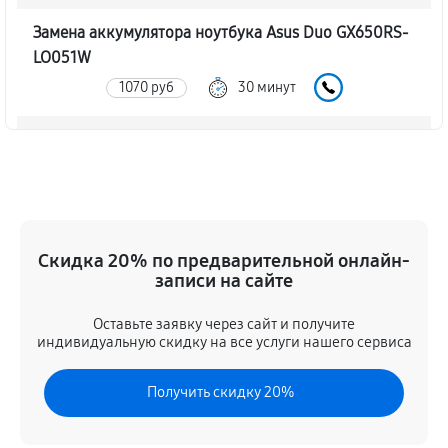
Замена аккумулятора ноутбука Asus Duo GX650RS-
LO051W
1070 руб
30 минут
Замена SSD ноутбука Asus Duo GX650RS-LO051W
1250 руб
30 минут
Восстановление данных
1190 руб
70 минут
Скидка 20% по предварительной онлайн-
записи на сайте
Замена северного моста
Оставьте заявку через сайт и получите
3120 руб
80 минут
индивидуальную скидку на все услуги нашего сервиса
Замена экрана ноутбука Asus Duo GX650RS-LO051W
Получить скидку 20%
1370 руб
80 минут