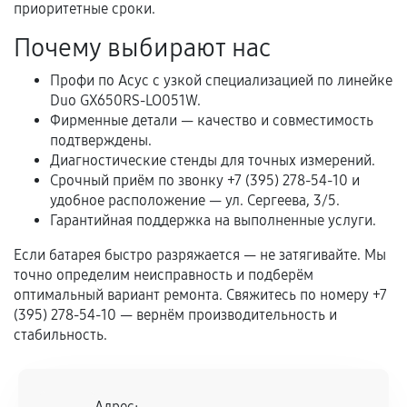
Естественный износ деталей, если иное не
приоритетные сроки.
предусмотрено отдельно.
Почему выбирают нас
Обращение после окончания гарантийного
Профи по Асус с узкой специализацией по линейке
срока.
Duo GX650RS-LO051W.
Программные сбои, если это не указано в
Фирменные детали — качество и совместимость
отдельных условиях.
подтверждены.
Диагностические стенды для точных измерений.
Срочный приём по звонку +7 (395) 278-54-10 и
удобное расположение — ул. Сергеева, 3/5.
Если комплектующие куплены
Гарантийная поддержка на выполненные услуги.
самостоятельно
Если батарея быстро разряжается — не затягивайте. Мы
Гарантия на выполненные работы может
точно определим неисправность и подберём
сохраняться полностью или частично, если
оптимальный вариант ремонта. Свяжитесь по номеру +7
(395) 278-54-10 — вернём производительность и
соблюдены следующие условия:
стабильность.
Предоставленные детали подходят по
техническим параметрам и не имеют внешних
дефектов.
Адрес: