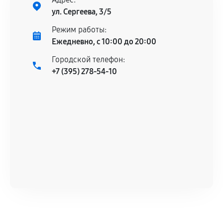
Установка была выполнена нашим сервисным
ул. Сергеева, 3/5
центром.
При этом гарантия на сами комплектующие
Режим работы:
остается на стороне производителя или
Ежедневно, с 10:00 до 20:00
продавца. За качество сторонних деталей
Городской телефон:
сервисный центр ответственности не несет.
+7 (395) 278-54-10