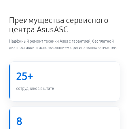
Замена шлейфа матрицы
1150 руб
60 минут
Преимущества сервисного
центра AsusASC
Замена термопасты ноутбука Asus Duo GX650RS-
LO051W
Надёжный ремонт техники Asus с гарантией, бесплатной
1190 руб
30 минут
диагностикой и использованием оригинальных запчастей.
Замена системы охлаждения
1800 руб
70 минут
25+
Замена процессора ноутбука Asus Duo GX650RS-
сотрудников в штате
LO051W
2160 руб
120 минут
Замена оперативной памяти
8
1070 руб
50 минут