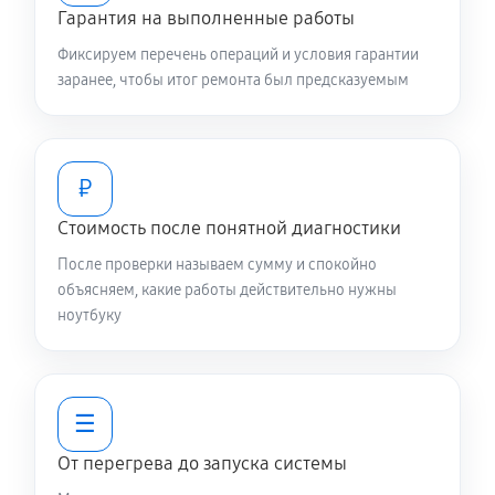
Гарантия на выполненные работы
Замена видеочипа ноутбука Asus Duo GX650RS-
Фиксируем перечень операций и условия гарантии
LO051W
заранее, чтобы итог ремонта был предсказуемым
3290 руб
120 минут
Ремонт разъема питания
₽
890 руб
60 минут
Стоимость после понятной диагностики
Ремонт цепей питания
После проверки называем сумму и спокойно
объясняем, какие работы действительно нужны
3000 руб
80 минут
ноутбуку
Замена контроллера питания
1790 руб
120 минут
☰
Замена жесткого диска
От перегрева до запуска системы
900 руб
50 минут