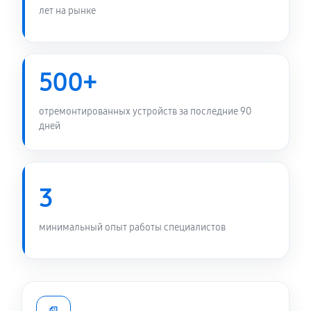
лет на рынке
Замена микрофона ноутбука Asus Duo GX650RS-
LO051W
1260 руб
60 минут
500+
Замена звуковой карты
отремонтированных устройств за последние 90
1320 руб
60 минут
дней
Замена тачпада ноутбука Asus Duo GX650RS-
LO051W
3
1600 руб
60 минут
Замена южного моста ноутбука Asus Duo GX650RS-
минимальный опыт работы специалистов
LO051W
3120 руб
80 минут
Замена видеокарты ноутбука Asus Duo GX650RS-