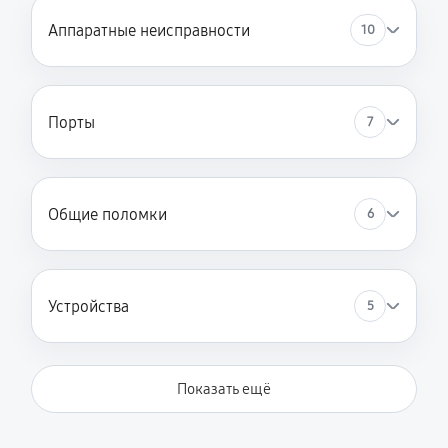
4680 руб
120 минут
Аппаратные неисправности
10
Замена HDMI ноутбука Asus Duo GX650RS-LO051W
720 руб
60 минут
Порты
7
Общие поломки
6
Устройства
5
Показать ещё