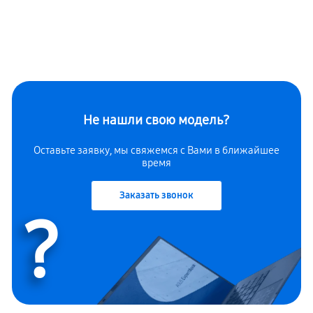
Не нашли свою модель?
Оставьте заявку, мы свяжемся с Вами в ближайшее
время
Заказать звонок
?