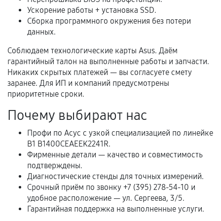
Когда гарантия не действует
Ускорение работы + установка SSD.
Сборка программного окружения без потери
Нарушение правил эксплуатации,
данных.
механические повреждения, попадание влаги,
перегрев, коррозия.
Соблюдаем технологические карты Asus. Даём
гарантийный талон на выполненные работы и запчасти.
Самостоятельный ремонт или вмешательство
Никаких скрытых платежей — вы согласуете смету
третьих лиц.
заранее. Для ИП и компаний предусмотрены
Естественный износ деталей, если иное не
приоритетные сроки.
предусмотрено отдельно.
Почему выбирают нас
Обращение после окончания гарантийного
Профи по Асус с узкой специализацией по линейке
срока.
B1 B1400CEAEEK2241R.
Программные сбои, если это не указано в
Фирменные детали — качество и совместимость
отдельных условиях.
подтверждены.
Диагностические стенды для точных измерений.
Срочный приём по звонку +7 (395) 278-54-10 и
удобное расположение — ул. Сергеева, 3/5.
Если комплектующие куплены
Гарантийная поддержка на выполненные услуги.
самостоятельно