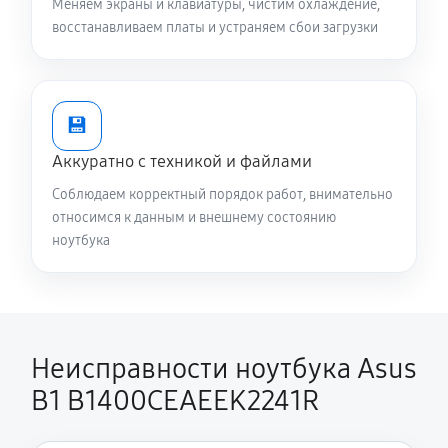
Меняем экраны и клавиатуры, чистим охлаждение,
900 руб
50 минут
восстанавливаем платы и устраняем сбои загрузки
Установка драйверов ноутбука Asus B1
B1400CEAEEK2241R
870 руб
30 минут
💾
Аккуратно с техникой и файлами
Замена вебкамеры ноутбука Asus B1
B1400CEAEEK2241R
Соблюдаем корректный порядок работ, внимательно
относимся к данным и внешнему состоянию
1510 руб
80 минут
ноутбука
Ремонт петель крышки
1190 руб
50 минут
Настройка Wi-Fi ноутбука Asus B1
Неисправности ноутбука Asus
B1400CEAEEK2241R
B1 B1400CEAEEK2241R
1240 руб
60 минут