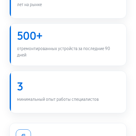
1070 руб
50 минут
лет на рынке
Замена микрофона ноутбука Asus B1
B1400CEAEEK2241R
500+
1260 руб
60 минут
отремонтированных устройств за последние 90
Замена звуковой карты
дней
1320 руб
60 минут
Замена тачпада ноутбука Asus B1
B1400CEAEEK2241R
3
1600 руб
60 минут
минимальный опыт работы специалистов
Замена южного моста ноутбука Asus B1
B1400CEAEEK2241R
3120 руб
80 минут