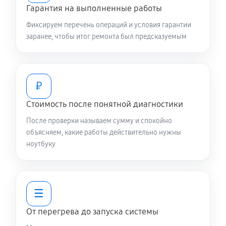
Гарантия на выполненные работы
1120 руб
60 минут
Фиксируем перечень операций и условия гарантии
Замена видеочипа ноутбука Asus B1
заранее, чтобы итог ремонта был предсказуемым
B1400CEAEEK2241R
3290 руб
120 минут
₽
Ремонт разъема питания
Стоимость после понятной диагностики
890 руб
60 минут
После проверки называем сумму и спокойно
Ремонт цепей питания
объясняем, какие работы действительно нужны
ноутбуку
3000 руб
80 минут
Замена контроллера питания
1790 руб
120 минут
☰
От перегрева до запуска системы
Замена жесткого диска