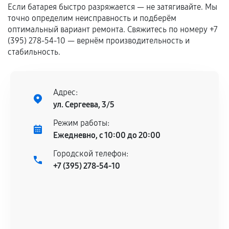
Если батарея быстро разряжается — не затягивайте. Мы
Гарантия на выполненные работы может
точно определим неисправность и подберём
сохраняться полностью или частично, если
оптимальный вариант ремонта. Свяжитесь по номеру +7
(395) 278-54-10 — вернём производительность и
соблюдены следующие условия:
стабильность.
Предоставленные детали подходят по
техническим параметрам и не имеют внешних
дефектов.
Адрес:
Установка была выполнена нашим сервисным
ул. Сергеева, 3/5
центром.
При этом гарантия на сами комплектующие
Режим работы:
остается на стороне производителя или
Ежедневно, с 10:00 до 20:00
продавца. За качество сторонних деталей
Городской телефон:
сервисный центр ответственности не несет.
+7 (395) 278-54-10