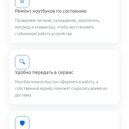
📄
Замена видеокарты ноутбука Asus B1
B1400CEAEEK2241R
Ремонт ноутбуков по состоянию
1920 руб
60 минут
Проверяем питание, охлаждение, накопитель,
матрицу и клавиатуру, чтобы восстановить
Чистка от пыли ноутбука Asus B1
стабильную работу устройства
B1400CEAEEK2241R
1190 руб
90 минут
🔍
Настройка ОС ноутбука Asus B1 B1400CEAEEK2241R
Удобно передать в сервис
1310 руб
60 минут
Ноутбук можно быстро оформить в работу, а
Ремонт подсветки ноутбука Asus B1
собственный курьер поможет сократить время на
доставку
B1400CEAEEK2241R
1440 руб
70 минут
Настройка BIOS ноутбука Asus B1
🛡️
B1400CEAEEK2241R