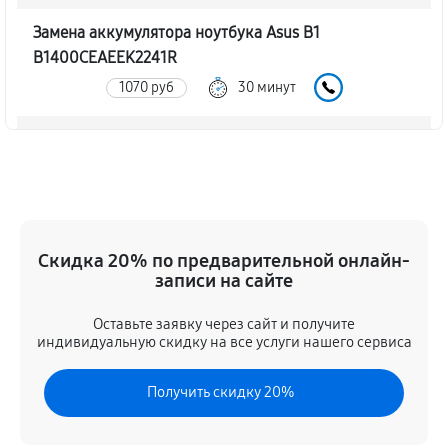
Замена аккумулятора ноутбука Asus B1
B1400CEAEEK2241R
1070 руб
30 минут
Замена SSD ноутбука Asus B1 B1400CEAEEK2241R
1250 руб
30 минут
Восстановление данных
1190 руб
70 минут
Скидка 20% по предварительной онлайн-
записи на сайте
Замена северного моста
Оставьте заявку через сайт и получите
3120 руб
80 минут
индивидуальную скидку на все услуги нашего сервиса
Замена экрана ноутбука Asus B1
Получить скидку 20%
B1400CEAEEK2241R
1370 руб
80 минут