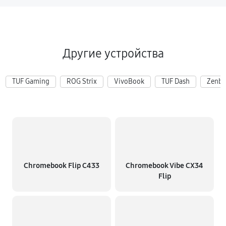
Другие устройства
TUF Gaming
ROG Strix
VivoBook
TUF Dash
Zenb
Chromebook Flip C433
Chromebook Vibe CX34
Flip