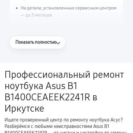
На детали, установленные сервисным центром
— до 3 месяцев.
Что считается гарантийным случаем
Показать полностью
Повторное возникновение неисправности,
напрямую связанной с выполненным
ремонтом.
Профессиональный ремонт
Поломка установленной детали при
ноутбука Asus B1
нормальной эксплуатации в течение
гарантийного срока.
B1400CEAEEK2241R в
Несоответствие комплектующей заявленным
Иркутске
техническим характеристикам.
Ищете проверенный центр по ремонту ноутбука Асус?
Разберёмся с любыми неисправностями Asus B1
Документы для подтверждения
B1400CEAEEK2241R — от чистки и настройки до замены