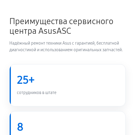
Замена шлейфа матрицы
Преимущества сервисного
1150 руб
60 минут
центра AsusASC
Замена термопасты ноутбука Asus B1
Надёжный ремонт техники Asus с гарантией, бесплатной
B1400CEAEEK2241R
диагностикой и использованием оригинальных запчастей.
1190 руб
30 минут
Замена системы охлаждения
25+
1800 руб
70 минут
сотрудников в штате
Замена процессора ноутбука Asus B1
B1400CEAEEK2241R
2160 руб
120 минут
8
Замена оперативной памяти