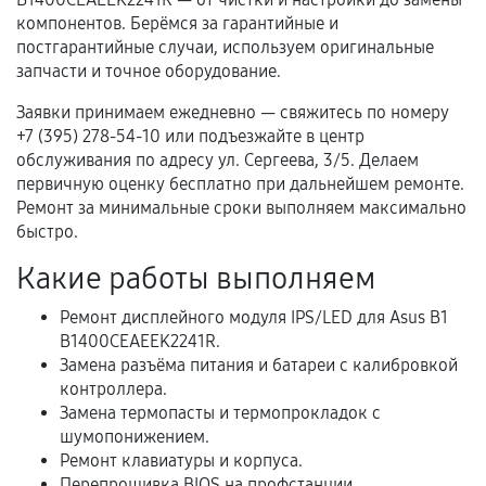
гарантии
компонентов. Берёмся за гарантийные и
постгарантийные случаи, используем оригинальные
Гарантийный талон.
запчасти и точное оборудование.
Акт выполненных работ с датой, перечнем
Заявки принимаем ежедневно — свяжитесь по номеру
услуг и сроком гарантии.
+7 (395) 278-54-10 или подъезжайте в центр
обслуживания по адресу ул. Сергеева, 3/5. Делаем
Документы на установленные комплектующие
первичную оценку бесплатно при дальнейшем ремонте.
и кассовый чек.
Ремонт за минимальные сроки выполняем максимально
быстро.
Какие работы выполняем
Расширенная гарантия
Ремонт дисплейного модуля IPS/LED для Asus B1
В некоторых случаях возможно оформление
B1400CEAEEK2241R.
расширенной гарантии. Стоимость, сроки и
Замена разъёма питания и батареи с калибровкой
условия продления согласовываются отдельно и
контроллера.
фиксируются в документах.
Замена термопасты и термопрокладок с
шумопонижением.
Ремонт клавиатуры и корпуса.
Перепрошивка BIOS на профстанции.