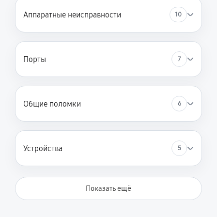
Замена шим-контроллера
Аппаратные неисправности
10
4680 руб
120 минут
Замена HDMI ноутбука Asus B1 B1400CEAEEK2241R
Порты
7
720 руб
60 минут
Общие поломки
6
Устройства
5
Показать ещё